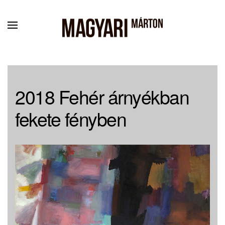
Fő tartalom átugrása
2018 Fehér árnyékban
fekete fényben